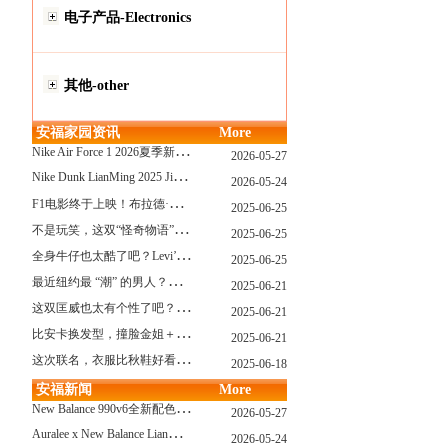
电子产品-Electronics
其他-other
安福家园资讯
More
N
ike Air Force 1 2026夏季新配色惊艳登场！经典鞋型焕发新生！
2026-05-27
N
ike Dunk LianMing 2025 JingDian XieXing ZaiCi HuiGui
2026-05-24
F
1电影终于上映！布拉德·皮特与汤姆·克鲁斯，时隔31年红毯重逢！
2025-06-25
不
是玩笑，这双“怪奇物语” x Nike Dunk 本该6年前就发售！
2025-06-25
全
身牛仔也太酷了吧？Levi’s x Nike 联名三件套来了！
2025-06-25
最
近纽约最 “潮” 的男人？布拉德·皮特这波时髦变身有点猛
2025-06-21
这
双匡威也太有个性了吧？TOYA HORIUCHI联名登场！
2025-06-21
比
安卡换发型，撞脸金姐＋朱莉？
2025-06-21
这
次联名，衣服比秋鞋好看？Nike x Patta 最新系列登场
2025-06-18
安福新闻
More
N
ew Balance 990v6全新配色发布！总统慢跑鞋再续传奇！
2026-05-27
A
uralee x New Balance LianMing Kuang Re Bu Jian
2026-05-24