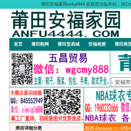
莆田安福家园anfu4444 欢迎您光临本站
首页
莆田鞋网
莆田贸易城
安福相册
莆田商
类目详细分类
鞋类-Footwear >> 卡特-