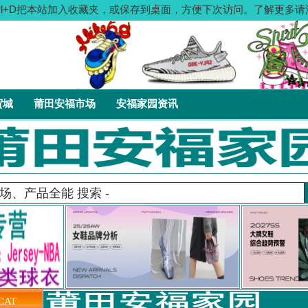
：按Ctrl+D把本站加入收藏夹，或保存到桌面，方便下次访问。了解更
贸城
莆田安福市场
安福家园资讯
CAT