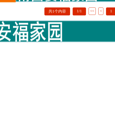
1/1
<<
<
1
共1个内容