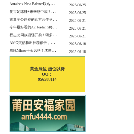
A
uralee x New Balance联名新作公布！主角是这双“小Miu Miu”？
2025-06-25
复
古足球鞋+未来感中底？Mizuno这次有点东西！
2025-06-25
古
董车公路赛的官方合作伙伴暨官方计时 非凡新作致敬竞速辉煌
2025-06-21
今
年最好看的Air Jordan 5终于公布发售日了！
2025-06-21
权
志龙同款项链开卖！猜多少钱？
2025-06-21
A
MG突然释出神秘预告，新电动超跑要来了？
2025-06-18
看
腻Miu家千金风格？沈腾的Miu系老干部更适合男生朋友！
2025-06-18
黄金展位 虚位以待
QQ：
956588114