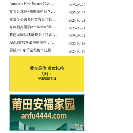
A
uralee x New Balance联名新作公布！主角是这双“小Miu Miu”？
2025-06-25
复
古足球鞋+未来感中底？Mizuno这次有点东西！
2025-06-25
古
董车公路赛的官方合作伙伴暨官方计时 非凡新作致敬竞速辉煌
2025-06-21
今
年最好看的Air Jordan 5终于公布发售日了！
2025-06-21
权
志龙同款项链开卖！猜多少钱？
2025-06-21
A
MG突然释出神秘预告，新电动超跑要来了？
2025-06-18
看
腻Miu家千金风格？沈腾的Miu系老干部更适合男生朋友！
2025-06-18
黄金展位 虚位以待
QQ：
956588114