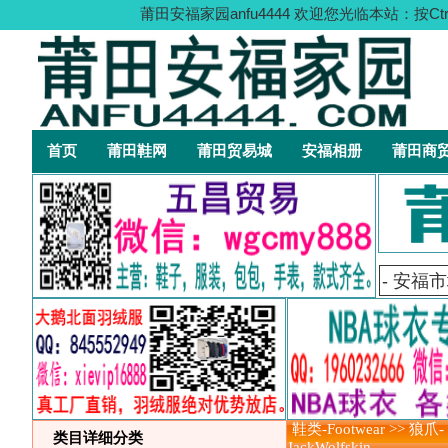
莆田安福家园anfu4444 欢迎您光临本站
首页
莆田鞋网
莆田贸易城
安福相册
莆田商
鞋类-Footwear >> 狼爪-
类目详细分类
JackWolfskin