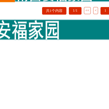
1/1
<<
<
1
共1个内容