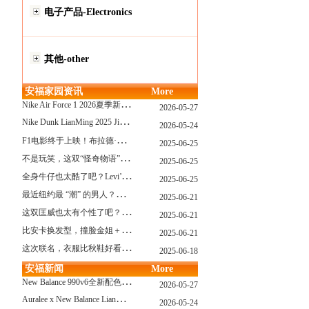
电子产品-Electronics
其他-other
安福家园资讯
More
N
ike Air Force 1 2026夏季新配色惊艳登场！经典鞋型焕发新生！
2026-05-27
N
ike Dunk LianMing 2025 JingDian XieXing ZaiCi HuiGui
2026-05-24
F
1电影终于上映！布拉德·皮特与汤姆·克鲁斯，时隔31年红毯重逢！
2025-06-25
不
是玩笑，这双“怪奇物语” x Nike Dunk 本该6年前就发售！
2025-06-25
全
身牛仔也太酷了吧？Levi’s x Nike 联名三件套来了！
2025-06-25
最
近纽约最 “潮” 的男人？布拉德·皮特这波时髦变身有点猛
2025-06-21
这
双匡威也太有个性了吧？TOYA HORIUCHI联名登场！
2025-06-21
比
安卡换发型，撞脸金姐＋朱莉？
2025-06-21
这
次联名，衣服比秋鞋好看？Nike x Patta 最新系列登场
2025-06-18
安福新闻
More
N
ew Balance 990v6全新配色发布！总统慢跑鞋再续传奇！
2026-05-27
A
uralee x New Balance LianMing Kuang Re Bu Jian
2026-05-24