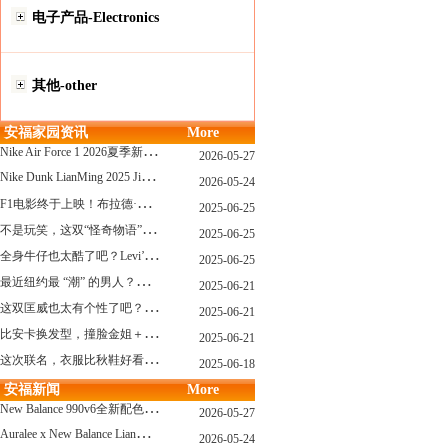
电子产品-Electronics
其他-other
安福家园资讯
More
N
ike Air Force 1 2026夏季新配色惊艳登场！经典鞋型焕发新生！
2026-05-27
N
ike Dunk LianMing 2025 JingDian XieXing ZaiCi HuiGui
2026-05-24
F
1电影终于上映！布拉德·皮特与汤姆·克鲁斯，时隔31年红毯重逢！
2025-06-25
不
是玩笑，这双“怪奇物语” x Nike Dunk 本该6年前就发售！
2025-06-25
全
身牛仔也太酷了吧？Levi’s x Nike 联名三件套来了！
2025-06-25
最
近纽约最 “潮” 的男人？布拉德·皮特这波时髦变身有点猛
2025-06-21
这
双匡威也太有个性了吧？TOYA HORIUCHI联名登场！
2025-06-21
比
安卡换发型，撞脸金姐＋朱莉？
2025-06-21
这
次联名，衣服比秋鞋好看？Nike x Patta 最新系列登场
2025-06-18
安福新闻
More
N
ew Balance 990v6全新配色发布！总统慢跑鞋再续传奇！
2026-05-27
A
uralee x New Balance LianMing Kuang Re Bu Jian
2026-05-24