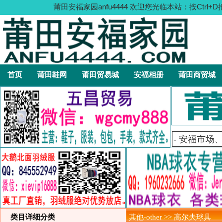
莆田安福家园anfu4444 欢迎您光临本站：按C
首页
莆田鞋网
莆田贸易城
安福相册
莆田商贸城
类目详细分类
其他-other >> 高尔夫球具