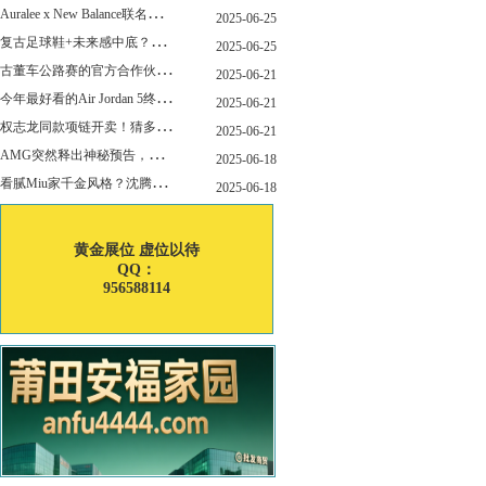
A
uralee x New Balance联名新作公布！主角是这双“小Miu Miu”？
2025-06-25
复
古足球鞋+未来感中底？Mizuno这次有点东西！
2025-06-25
古
董车公路赛的官方合作伙伴暨官方计时 非凡新作致敬竞速辉煌
2025-06-21
今
年最好看的Air Jordan 5终于公布发售日了！
2025-06-21
权
志龙同款项链开卖！猜多少钱？
2025-06-21
A
MG突然释出神秘预告，新电动超跑要来了？
2025-06-18
看
腻Miu家千金风格？沈腾的Miu系老干部更适合男生朋友！
2025-06-18
黄金展位 虚位以待
QQ：
956588114