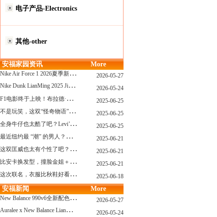
电子产品-Electronics
其他-other
安福家园资讯
More
N
ike Air Force 1 2026夏季新配色惊艳登场！经典鞋型焕发新生！
2026-05-27
N
ike Dunk LianMing 2025 JingDian XieXing ZaiCi HuiGui
2026-05-24
F
1电影终于上映！布拉德·皮特与汤姆·克鲁斯，时隔31年红毯重逢！
2025-06-25
不
是玩笑，这双“怪奇物语” x Nike Dunk 本该6年前就发售！
2025-06-25
全
身牛仔也太酷了吧？Levi’s x Nike 联名三件套来了！
2025-06-25
最
近纽约最 “潮” 的男人？布拉德·皮特这波时髦变身有点猛
2025-06-21
这
双匡威也太有个性了吧？TOYA HORIUCHI联名登场！
2025-06-21
比
安卡换发型，撞脸金姐＋朱莉？
2025-06-21
这
次联名，衣服比秋鞋好看？Nike x Patta 最新系列登场
2025-06-18
安福新闻
More
N
ew Balance 990v6全新配色发布！总统慢跑鞋再续传奇！
2026-05-27
A
uralee x New Balance LianMing Kuang Re Bu Jian
2026-05-24