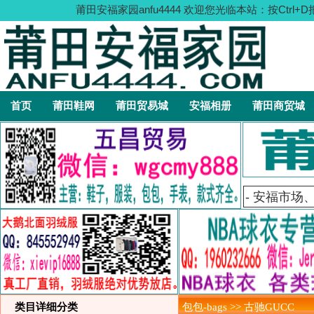
莆田安福家园anfu4444 欢迎您光临本站：按C
首页
莆田鞋网
莆田贸易城
安福相册
莆田商贸城
类目详细分类
包包-bags >> 古驰GUCC