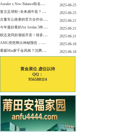
A
uralee x New Balance联名新作公布！主角是这双“小Miu Miu”？
2025-06-25
复
古足球鞋+未来感中底？Mizuno这次有点东西！
2025-06-25
古
董车公路赛的官方合作伙伴暨官方计时 非凡新作致敬竞速辉煌
2025-06-21
今
年最好看的Air Jordan 5终于公布发售日了！
2025-06-21
权
志龙同款项链开卖！猜多少钱？
2025-06-21
A
MG突然释出神秘预告，新电动超跑要来了？
2025-06-18
看
腻Miu家千金风格？沈腾的Miu系老干部更适合男生朋友！
2025-06-18
黄金展位 虚位以待
QQ：
956588114