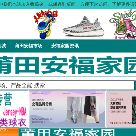
：按Ctrl+D把本站加入收藏夹，或保存到桌面，方便下次访问。了解更
贸城
莆田安福市场
安福家园资讯
尼亚-