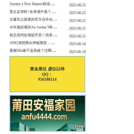
A
uralee x New Balance联名新作公布！主角是这双“小Miu Miu”？
2025-06-25
复
古足球鞋+未来感中底？Mizuno这次有点东西！
2025-06-25
古
董车公路赛的官方合作伙伴暨官方计时 非凡新作致敬竞速辉煌
2025-06-21
今
年最好看的Air Jordan 5终于公布发售日了！
2025-06-21
权
志龙同款项链开卖！猜多少钱？
2025-06-21
A
MG突然释出神秘预告，新电动超跑要来了？
2025-06-18
看
腻Miu家千金风格？沈腾的Miu系老干部更适合男生朋友！
2025-06-18
黄金展位 虚位以待
QQ：
956588114