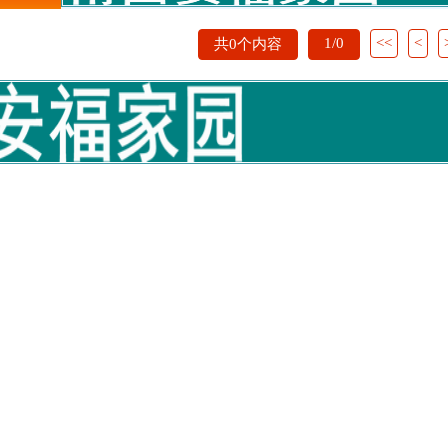
1/0
<<
<
共0个内容