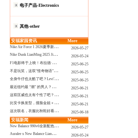
电子产品-Electronics
其他-other
安福家园资讯
More
N
ike Air Force 1 2026夏季新配色惊艳登场！经典鞋型焕发新生！
2026-05-27
N
ike Dunk LianMing 2025 JingDian XieXing ZaiCi HuiGui
2026-05-24
F
1电影终于上映！布拉德·皮特与汤姆·克鲁斯，时隔31年红毯重逢！
2025-06-25
不
是玩笑，这双“怪奇物语” x Nike Dunk 本该6年前就发售！
2025-06-25
全
身牛仔也太酷了吧？Levi’s x Nike 联名三件套来了！
2025-06-25
最
近纽约最 “潮” 的男人？布拉德·皮特这波时髦变身有点猛
2025-06-21
这
双匡威也太有个性了吧？TOYA HORIUCHI联名登场！
2025-06-21
比
安卡换发型，撞脸金姐＋朱莉？
2025-06-21
这
次联名，衣服比秋鞋好看？Nike x Patta 最新系列登场
2025-06-18
安福新闻
More
N
ew Balance 990v6全新配色发布！总统慢跑鞋再续传奇！
2026-05-27
A
uralee x New Balance LianMing Kuang Re Bu Jian
2026-05-24