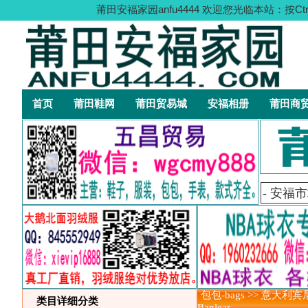
莆田安福家园anfu4444 欢迎您光临本站
首页
莆田鞋网
莆田贸易城
安福相册
莆田商
包包-bags >> 意大利宾
类目详细分类
Banlear