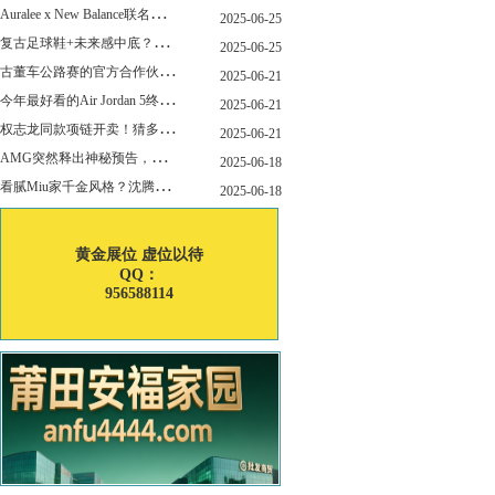
A
uralee x New Balance联名新作公布！主角是这双“小Miu Miu”？
2025-06-25
复
古足球鞋+未来感中底？Mizuno这次有点东西！
2025-06-25
古
董车公路赛的官方合作伙伴暨官方计时 非凡新作致敬竞速辉煌
2025-06-21
今
年最好看的Air Jordan 5终于公布发售日了！
2025-06-21
权
志龙同款项链开卖！猜多少钱？
2025-06-21
A
MG突然释出神秘预告，新电动超跑要来了？
2025-06-18
看
腻Miu家千金风格？沈腾的Miu系老干部更适合男生朋友！
2025-06-18
黄金展位 虚位以待
QQ：
956588114