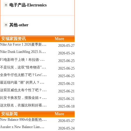
电子产品-Electronics
其他-other
安福家园资讯
More
N
ike Air Force 1 2026夏季新配色惊艳登场！经典鞋型焕发新生！
2026-05-27
N
ike Dunk LianMing 2025 JingDian XieXing ZaiCi HuiGui
2026-05-24
F
1电影终于上映！布拉德·皮特与汤姆·克鲁斯，时隔31年红毯重逢！
2025-06-25
不
是玩笑，这双“怪奇物语” x Nike Dunk 本该6年前就发售！
2025-06-25
全
身牛仔也太酷了吧？Levi’s x Nike 联名三件套来了！
2025-06-25
最
近纽约最 “潮” 的男人？布拉德·皮特这波时髦变身有点猛
2025-06-21
这
双匡威也太有个性了吧？TOYA HORIUCHI联名登场！
2025-06-21
比
安卡换发型，撞脸金姐＋朱莉？
2025-06-21
这
次联名，衣服比秋鞋好看？Nike x Patta 最新系列登场
2025-06-18
安福新闻
More
N
ew Balance 990v6全新配色发布！总统慢跑鞋再续传奇！
2026-05-27
A
uralee x New Balance LianMing Kuang Re Bu Jian
2026-05-24