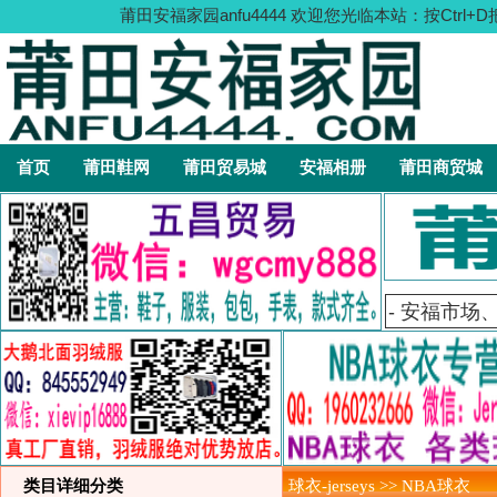
莆田安福家园anfu4444 欢迎您光临本站：按C
首页
莆田鞋网
莆田贸易城
安福相册
莆田商贸城
类目详细分类
球衣-jerseys >> NBA球衣