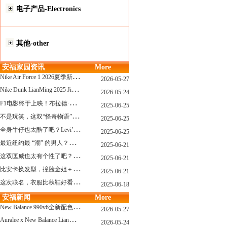
电子产品-Electronics
其他-other
安福家园资讯
More
N
ike Air Force 1 2026夏季新配色惊艳登场！经典鞋型焕发新生！
2026-05-27
N
ike Dunk LianMing 2025 JingDian XieXing ZaiCi HuiGui
2026-05-24
F
1电影终于上映！布拉德·皮特与汤姆·克鲁斯，时隔31年红毯重逢！
2025-06-25
不
是玩笑，这双“怪奇物语” x Nike Dunk 本该6年前就发售！
2025-06-25
全
身牛仔也太酷了吧？Levi’s x Nike 联名三件套来了！
2025-06-25
最
近纽约最 “潮” 的男人？布拉德·皮特这波时髦变身有点猛
2025-06-21
这
双匡威也太有个性了吧？TOYA HORIUCHI联名登场！
2025-06-21
比
安卡换发型，撞脸金姐＋朱莉？
2025-06-21
这
次联名，衣服比秋鞋好看？Nike x Patta 最新系列登场
2025-06-18
安福新闻
More
N
ew Balance 990v6全新配色发布！总统慢跑鞋再续传奇！
2026-05-27
A
uralee x New Balance LianMing Kuang Re Bu Jian
2026-05-24