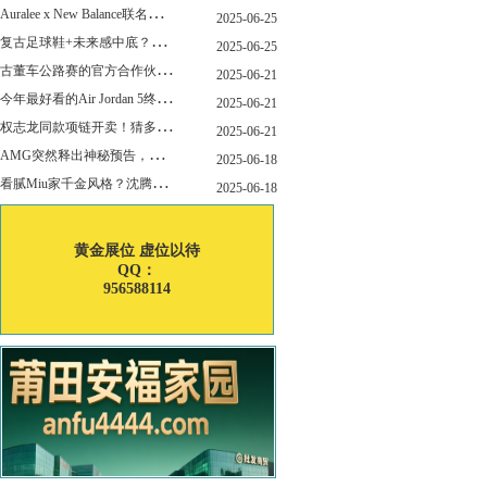
A
uralee x New Balance联名新作公布！主角是这双“小Miu Miu”？
2025-06-25
复
古足球鞋+未来感中底？Mizuno这次有点东西！
2025-06-25
古
董车公路赛的官方合作伙伴暨官方计时 非凡新作致敬竞速辉煌
2025-06-21
今
年最好看的Air Jordan 5终于公布发售日了！
2025-06-21
权
志龙同款项链开卖！猜多少钱？
2025-06-21
A
MG突然释出神秘预告，新电动超跑要来了？
2025-06-18
看
腻Miu家千金风格？沈腾的Miu系老干部更适合男生朋友！
2025-06-18
黄金展位 虚位以待
QQ：
956588114