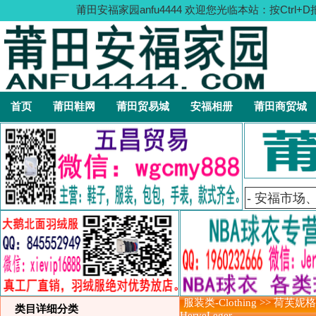
莆田安福家园anfu4444 欢迎您光临本站：按C
首页
莆田鞋网
莆田贸易城
安福相册
莆田商贸城
服装类-Clothing >> 荷芙妮格
类目详细分类
HerveLeger