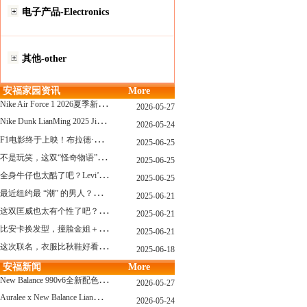
电子产品-Electronics
其他-other
安福家园资讯
More
N
ike Air Force 1 2026夏季新配色惊艳登场！经典鞋型焕发新生！
2026-05-27
N
ike Dunk LianMing 2025 JingDian XieXing ZaiCi HuiGui
2026-05-24
F
1电影终于上映！布拉德·皮特与汤姆·克鲁斯，时隔31年红毯重逢！
2025-06-25
不
是玩笑，这双“怪奇物语” x Nike Dunk 本该6年前就发售！
2025-06-25
全
身牛仔也太酷了吧？Levi’s x Nike 联名三件套来了！
2025-06-25
最
近纽约最 “潮” 的男人？布拉德·皮特这波时髦变身有点猛
2025-06-21
这
双匡威也太有个性了吧？TOYA HORIUCHI联名登场！
2025-06-21
比
安卡换发型，撞脸金姐＋朱莉？
2025-06-21
这
次联名，衣服比秋鞋好看？Nike x Patta 最新系列登场
2025-06-18
安福新闻
More
N
ew Balance 990v6全新配色发布！总统慢跑鞋再续传奇！
2026-05-27
A
uralee x New Balance LianMing Kuang Re Bu Jian
2026-05-24