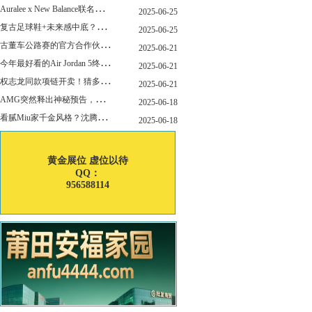
A
uralee x New Balance联名新作公布！主角是这双“小Miu Miu”？
2025-06-25
复
古足球鞋+未来感中底？Mizuno这次有点东西！
2025-06-25
古
董车公路赛的官方合作伙伴暨官方计时 非凡新作致敬竞速辉煌
2025-06-21
今
年最好看的Air Jordan 5终于公布发售日了！
2025-06-21
权
志龙同款项链开卖！猜多少钱？
2025-06-21
A
MG突然释出神秘预告，新电动超跑要来了？
2025-06-18
看
腻Miu家千金风格？沈腾的Miu系老干部更适合男生朋友！
2025-06-18
黄金展位 虚位以待
QQ：
956588114