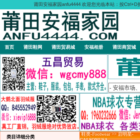
莆田安福家园anfu4444 欢迎您光临本站：按C
首页
莆田鞋网
莆田贸易城
安福相册
莆田商贸城
鞋类-Footwear >> 启明星-
类目详细分类
CALSONUSA