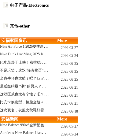
电子产品-Electronics
其他-other
安福家园资讯
More
N
ike Air Force 1 2026夏季新配色惊艳登场！经典鞋型焕发新生！
2026-05-27
N
ike Dunk LianMing 2025 JingDian XieXing ZaiCi HuiGui
2026-05-24
F
1电影终于上映！布拉德·皮特与汤姆·克鲁斯，时隔31年红毯重逢！
2025-06-25
不
是玩笑，这双“怪奇物语” x Nike Dunk 本该6年前就发售！
2025-06-25
全
身牛仔也太酷了吧？Levi’s x Nike 联名三件套来了！
2025-06-25
最
近纽约最 “潮” 的男人？布拉德·皮特这波时髦变身有点猛
2025-06-21
这
双匡威也太有个性了吧？TOYA HORIUCHI联名登场！
2025-06-21
比
安卡换发型，撞脸金姐＋朱莉？
2025-06-21
这
次联名，衣服比秋鞋好看？Nike x Patta 最新系列登场
2025-06-18
安福新闻
More
N
ew Balance 990v6全新配色发布！总统慢跑鞋再续传奇！
2026-05-27
A
uralee x New Balance LianMing Kuang Re Bu Jian
2026-05-24