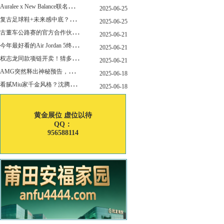
A
uralee x New Balance联名新作公布！主角是这双“小Miu Miu”？
2025-06-25
复
古足球鞋+未来感中底？Mizuno这次有点东西！
2025-06-25
古
董车公路赛的官方合作伙伴暨官方计时 非凡新作致敬竞速辉煌
2025-06-21
今
年最好看的Air Jordan 5终于公布发售日了！
2025-06-21
权
志龙同款项链开卖！猜多少钱？
2025-06-21
A
MG突然释出神秘预告，新电动超跑要来了？
2025-06-18
看
腻Miu家千金风格？沈腾的Miu系老干部更适合男生朋友！
2025-06-18
黄金展位 虚位以待
QQ：
956588114