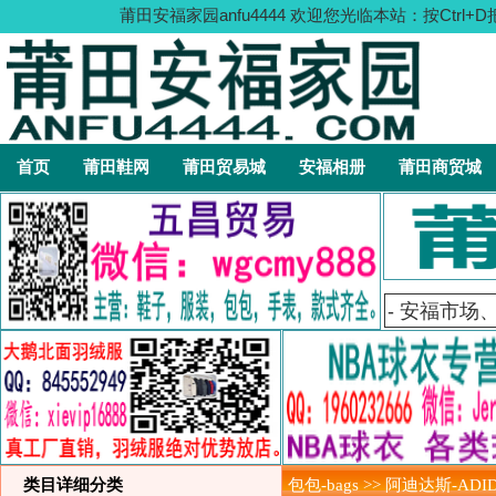
莆田安福家园anfu4444 欢迎您光临本站：按C
首页
莆田鞋网
莆田贸易城
安福相册
莆田商贸城
类目详细分类
包包-bags >> 阿迪达斯-ADI