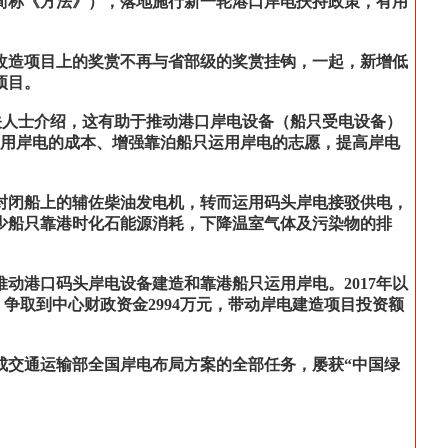
简称《方法》），落地施行新一轮港口岸电扶持政策，有用
备改造项目上的奖赏不再与省部级的奖赏挂钩，一起，新增低
项目。
相关人士介绍，这有助于推动港口岸电设备（船只受电设备）
运用岸电的成本、增强靠泊船只运用岸电的志愿，提高岸电
封闭船上的辅佐柴油发电机，转而运用码头岸电接驳供电，
少船只靠港时化石能源消耗，下降温室气体及污染物的排
推动港口码头岸电设备建造和靠港船只运用岸电。2017年以
，争取到中心财政资金2994万元，带动岸电建造项目投资额
成交通运输部全国岸电布局方案的全部任务，屡获“中国绿