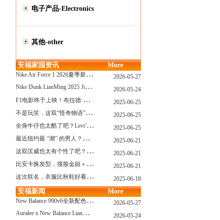
电子产品-Electronics
其他-other
安福家园资讯
More
N
ike Air Force 1 2026夏季新配色惊艳登场！经典鞋型焕发新生！
2026-05-27
N
ike Dunk LianMing 2025 JingDian XieXing ZaiCi HuiGui
2026-05-24
F
1电影终于上映！布拉德·皮特与汤姆·克鲁斯，时隔31年红毯重逢！
2025-06-25
不
是玩笑，这双“怪奇物语” x Nike Dunk 本该6年前就发售！
2025-06-25
全
身牛仔也太酷了吧？Levi’s x Nike 联名三件套来了！
2025-06-25
最
近纽约最 “潮” 的男人？布拉德·皮特这波时髦变身有点猛
2025-06-21
这
双匡威也太有个性了吧？TOYA HORIUCHI联名登场！
2025-06-21
比
安卡换发型，撞脸金姐＋朱莉？
2025-06-21
这
次联名，衣服比秋鞋好看？Nike x Patta 最新系列登场
2025-06-18
安福新闻
More
N
ew Balance 990v6全新配色发布！总统慢跑鞋再续传奇！
2026-05-27
A
uralee x New Balance LianMing Kuang Re Bu Jian
2026-05-24