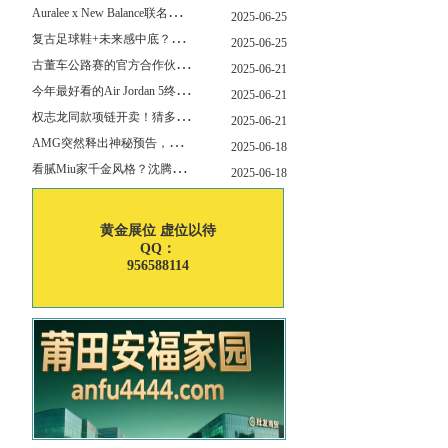
A
uralee x New Balance联名新作公布！主角是这双“小Miu Miu”？
2025-06-25
复
古足球鞋+未来感中底？Mizuno这次有点东西！
2025-06-25
古
董车公路赛的官方合作伙伴暨官方计时 非凡新作致敬竞速辉煌
2025-06-21
今
年最好看的Air Jordan 5终于公布发售日了！
2025-06-21
权
志龙同款项链开卖！猜多少钱？
2025-06-21
A
MG突然释出神秘预告，新电动超跑要来了？
2025-06-18
看
腻Miu家千金风格？沈腾的Miu系老干部更适合男生朋友！
2025-06-18
黄金展位 虚位以待
QQ：
956588114