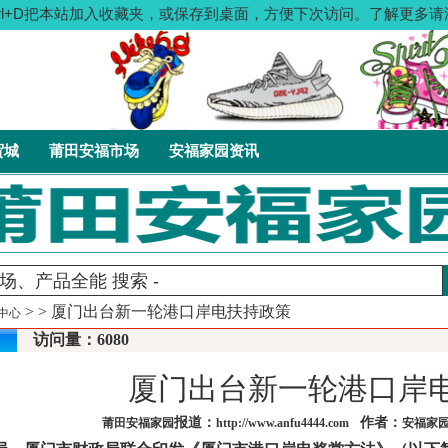
：按Ctrl+D把本站加入收藏夹，或保存到桌面，方便下次访问。了解更
贸城
莆田安福市场
安福家园资讯
>
> 厦门出台新一轮港口岸电扶持政策
中心
访问量：6080
厦门出台新一轮港口岸
报道：
作者：
莆田安福家园
http://www.anfu4444.com
安福家