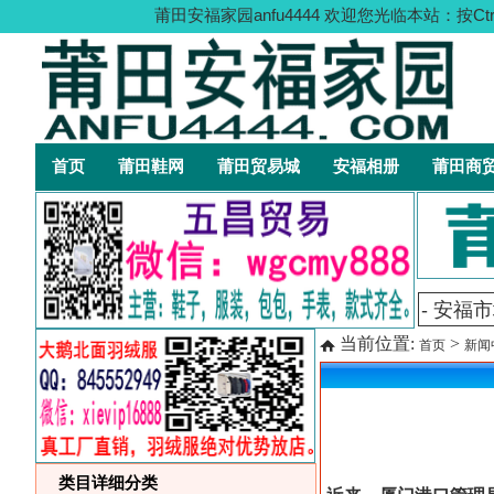
莆田安福家园anfu4444 欢迎您光临本站
首页
莆田鞋网
莆田贸易城
安福相册
莆田商
当前位置:
>
首页
新闻
类目详细分类