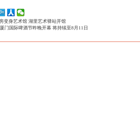
房变身艺术馆 湖里艺术驿站开馆
24厦门国际啤酒节昨晚开幕 将持续至8月11日