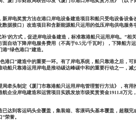
局、厦门市财政局联合印发《厦门市港口岸电奖赏方法》（以下
。
政策，新岸电奖赏方法在港口岸电设备建造项目和船只受电设备设
化数据接口）改造项目和含新能源船只运用的低压岸电供电服务
奖代补’的方式，促进岸电设备建造，标准靠港船只运用岸电。”
方面自动下降岸电服务费用（不高于0.5元/千瓦时），下降船方
港“绿色港口”建造。
绿色港口”建造中的重要一环。有了岸电系统，船只靠港之后，可
推动船只靠港运用岸电是推动碳达峰碳中和的重要行动之一，减
管理局牵头制定《厦门市靠港船只运用岸电管理暂行方法》，有用
航企业岸电建造和运营项目实践发放市级奖赏资金1911.8万元
造已达到客运码头全覆盖，集装箱、客滚码头基本覆盖，超额完
口”荣誉。