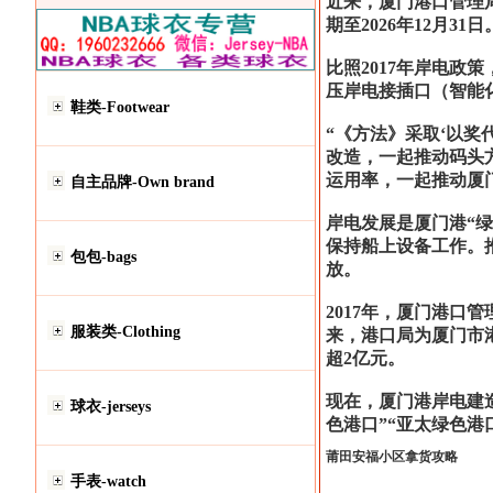
近来，厦门港口管理
期至2026年12月31日
比照2017年岸电
压岸电接插口（智能
鞋类-Footwear
“《方法》采取‘以
改造，一起推动码头
运用率，一起推动厦门
自主品牌-Own brand
岸电发展是厦门港“
保持船上设备工作。
包包-bags
放。
2017年，厦门港口
服装类-Clothing
来，港口局为厦门市港
超2亿元。
现在，厦门港岸电建
球衣-jerseys
色港口”“亚太绿色港
莆田安福小区拿货攻略
手表-watch